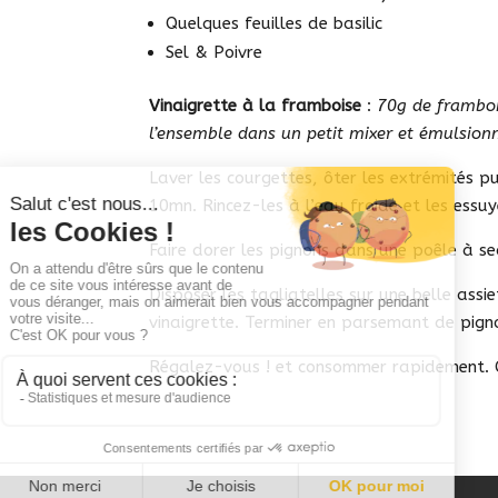
Quelques feuilles de basilic
Sel & Poivre
Vinaigrette à la framboise
:
70g de frambois
l’ensemble dans un petit mixer et émulsionn
Laver les courgettes, ôter les extrémités pu
10mn. Rincez-les à l’eau froide et les essu
Faire dorer les pignons dans une poêle à sec
Disposer les tagliatelles sur une belle assi
vinaigrette. Terminer en parsemant de pigno
Régalez-vous ! et consommer rapidement. 