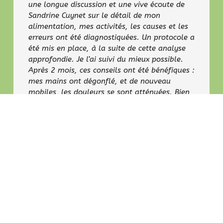
une longue discussion et une vive écoute de
Sandrine Cuynet sur le détail de mon
alimentation, mes activités, les causes et les
erreurs ont été diagnostiquées. Un protocole a
été mis en place, à la suite de cette analyse
approfondie. Je l’ai suivi du mieux possible.
Après 2 mois, ces conseils ont été bénéfiques :
mes mains ont dégonflé, et de nouveau
mobiles, les douleurs se sont atténuées. Bien
entendu, il ne faut pas se relâcher. Je tiens à
remercier Sandrine, pour son écoute, ces
explications claires et précises, et le suivi de
mon cas. Son soutien m’a été précieux. Et c’est
un bien-être qui revient à moi. Encore un
grand merci.
Claudia
65 ans