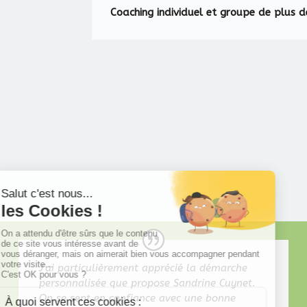
Coaching individuel et groupe de plus 
J’ai particulièrement apprécié la démarche
personnalisée que propose Sandrine Cuynet.
On se sent en confiance avec une bonne