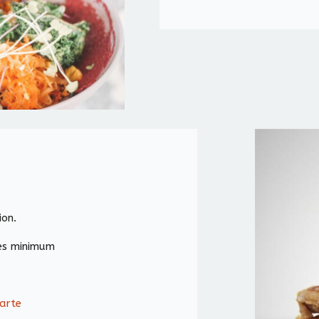
ion.
es minimum
carte